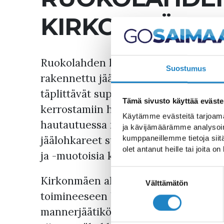
KIRKONMÄKI
Ruokolahden kirkko sitä ympäröivin
Suostumus
rakennettu jäätikköjoen kerrostamaa
täplittävät suppakuopat. Suppia muod
Tämä sivusto käyttää eväste
kerrostamiin harjuihin ja suistoihin 
Käytämme evästeitä tarjoama
hautautuessa niiden hiekka- ja sora
ja kävijämäärämme analysoim
jäälohkareet sulivat vähitellen pois, jä
kumppaneillemme tietoja siitä
olet antanut heille tai joita o
ja -muotoisia kuoppia.
Suostumuksen
Kirkonmäen alue rajautuu lännessä j
valinta
Välttämätön
toimineeseen Ukonsalmeen, joka on 
mannerjäätikön syvälle kuluttamaan 