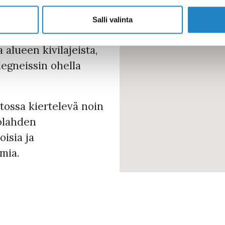
opark-alueen
suurin syvyys on 26
Salli valinta
rusteissa, sillä sen
 alueen kivilajeista,
llegneissin ohella
ossa kiertelevä noin
kolahden
isia ja
mia.