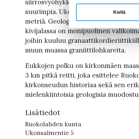
siirrosvyöhykkeeseen. Siirros on Ge
suurimpia. Ukonsalmen kohdalla sen 
Kiellä
metriä. Geologia näkyy myös kirkon pe
kivijalassa on monipuolinen valikoima
joihin kuuluu granaattikordieriittikii
muun muassa graniittilohkareita.
Eukkojen polku on kirkonmäen maast
3 km pitkä reitti, joka esittelee Ruo
kirkonseudun historiaa sekä sen eriko
mielenkiintoisia geologisia muodostu
Lisätiedot
Ruokolahden kunta
Ukonsalmentie 5