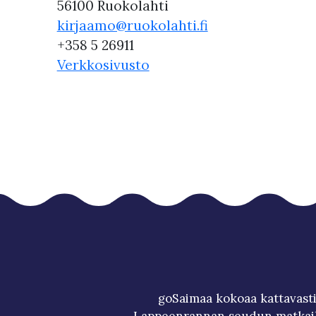
56100 Ruokolahti
kirjaamo@ruokolahti.fi
+358 5 26911
Verkkosivusto
goSaimaa kokoaa kattavasti