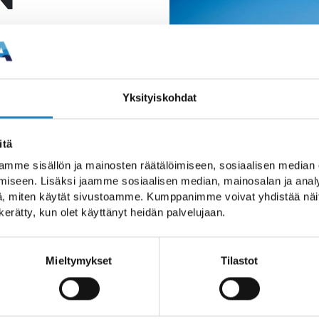
e rakennuksineen on
Yksityiskohdat
n maastoon, jota
ostui jäätikköjokien
itä
jäälohkareiden
mme sisällön ja mainosten räätälöimiseen, sosiaalisen median
kerrostumiin. Kun
iseen. Lisäksi jaamme sosiaalisen median, mainosalan ja analy
ljelle jäi erikokoisia
, miten käytät sivustoamme. Kumppanimme voivat yhdistää näitä t
n kerätty, kun olet käyttänyt heidän palvelujaan.
äätikkölahtenakin
Mieltymykset
Tilastot
syntynyt
kallioperän