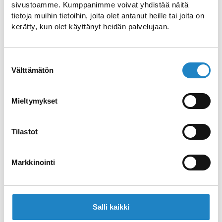
sivustoamme. Kumppanimme voivat yhdistää näitä
tietoja muihin tietoihin, joita olet antanut heille tai joita on
Maatilaloma
kerätty, kun olet käyttänyt heidän palvelujaan.
Finnish culture and Saimaa
Suostumuksen
Välttämätön
valinta
Geopark, Three (or seven)
night accommodation
Mieltymykset
package
Tilastot
Kulttuuritila Nuijamies
Markkinointi
Kengityssepän tarinoita
Kehruulta
Salli kaikki