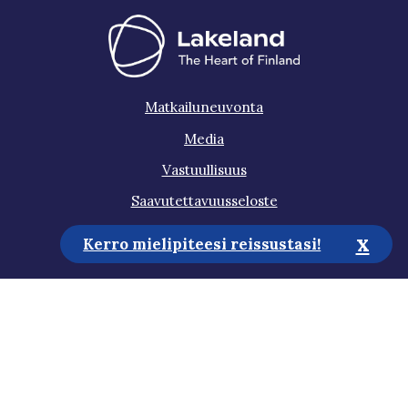
Matkailuneuvonta
Media
Vastuullisuus
Saavutettavuusseloste
Tietosuojaseloste
x
Kerro mielipiteesi reissustasi!
Tilaa uutiskirje
Auta meitä kehittämään sivustoa!