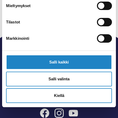
Mieltymykset
Tilastot
Markkinointi
Salli kaikki
goSaimaa kokoaa kattavasti Imatran ja
Lappeenrannan seudun matkailun tärkeimmät
Salli valinta
tiedot. Löydä alueen monipuoliset palvelut,
tunnetuimmat nähtävyydet sekä piilotetut helmet,
ja suunnittele itsesi näköinen loma Saimaalle.
Kiellä