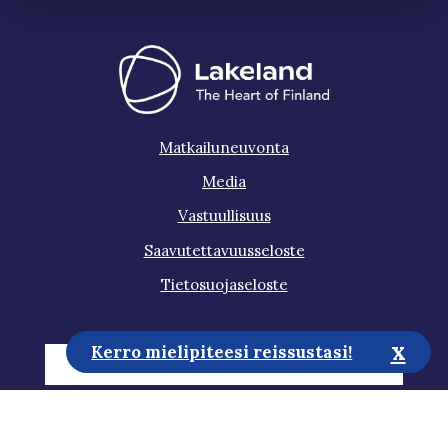
Matkailuneuvonta
Media
Vastuullisuus
Saavutettavuusseloste
Tietosuojaseloste
x
Kerro mielipiteesi reissustasi!
Tilaa uutiskirje
Auta meitä kehittämään sivustoa!