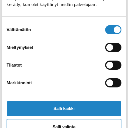
kerätty, kun olet käyttänyt heidän palvelujaan.
Saimaan saaristoreitti
Suostumuksen
Välttämätön
valinta
Tehtaanpuisto Simpeleellä
Mieltymykset
Frisbeegolf -rata Simpeleellä
Tilastot
Urheilukenttä Simpeleellä
Markkinointi
Sup-lauta vuokraus
Salli kaikki
Salli valinta