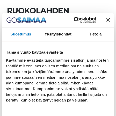
RUOKOLAHDEN
UIMARANNAT
Suostumus
Yksityiskohdat
Tietoja
Tämä sivusto käyttää evästeitä
Tutustu Ruokolahden
Käytämme evästeitä tarjoamamme sisällön ja mainosten
lukuisiin uimarantoihin
räätälöimiseen, sosiaalisen median ominaisuuksien
tukemiseen ja kävijämäärämme analysoimiseen. Lisäksi
jaamme sosiaalisen median, mainosalan ja analytiikka-
Ruokolahdella Saimaa sekä muut järvet ja
alan kumppaneillemme tietoja siitä, miten käytät
lammet tarjoavat loistavat puitteet
sivustoamme. Kumppanimme voivat yhdistää näitä
uimiseen. Pulahda siis järveen vaikkapa
tietoja muihin tietoihin, joita olet antanut heille tai joita on
kerätty, kun olet käyttänyt heidän palvelujaan.
hienohiekkaisella Huuhanrannalla tai
nautiskele kesäpäivästä kunnan yleisillä