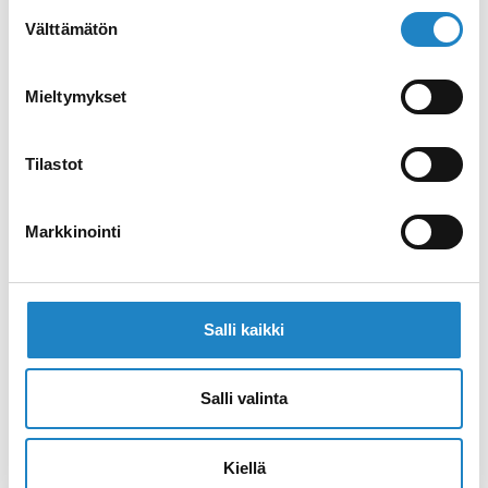
uimarannoilla, joita ovat Hannahonniemen,
Suostumuksen
Oritlammen, Pappilanlahden, Rasilan ja
Välttämätön
valinta
Vaittilan rannat.
Mieltymykset
Nettisivut >>
Tilastot
Navigoi >>
Markkinointi
Salli kaikki
Salli valinta
Kiellä