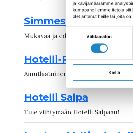
ja kävijämäärämme analysoim
kumppaneillemme tietoja siitä
olet antanut heille tai joita o
Simmes-huoneistohot
Suostumuksen
Mukavaa ja edullista majoitusta luon
valinta
Välttämätön
Hotelli-Ravintola Kä
Ainutlaatuinen levähdyspaikka kuutos
Kiellä
Hotelli Salpa
Tule viihtymään Hotelli Salpaan!