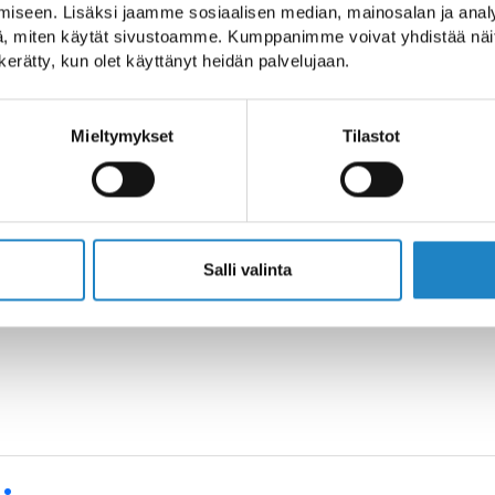
iseen. Lisäksi jaamme sosiaalisen median, mainosalan ja analy
, miten käytät sivustoamme. Kumppanimme voivat yhdistää näitä t
n kerätty, kun olet käyttänyt heidän palvelujaan.
elli
non lähellä
Mieltymykset
Tilastot
göne
tien varrella Parikkalassa.
Salli valinta