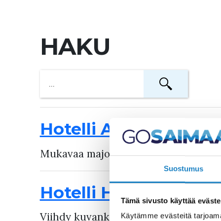
HAKU
Hotelli Aava
Mukavaa majoitusta luonnon ja aktii
Suostumus
Hotelli Hirsiranta
Tämä sivusto käyttää eväste
Viihdy kuvankauniin Saimaan äärellä
Käytämme evästeitä tarjoama