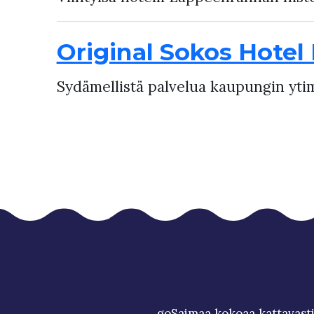
Original Sokos Hotel
Sydämellistä palvelua kaupungin yti
goSaimaa kokoaa kattavasti