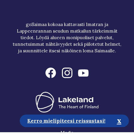
goSaimaa kokoaa kattavasti Imatran ja
Lappeenrannan seudun matkailun tärkeimmät
tiedot. Löydä alueen monipuoliset palvelut,
tunnetuimmat nähtävyydet sekä piilotetut helmet,
ja suunnittele itsesi näköinen loma Saimaalle.
x
Kerro mielipiteesi reissustasi!
Matkailuneuvonta
Media