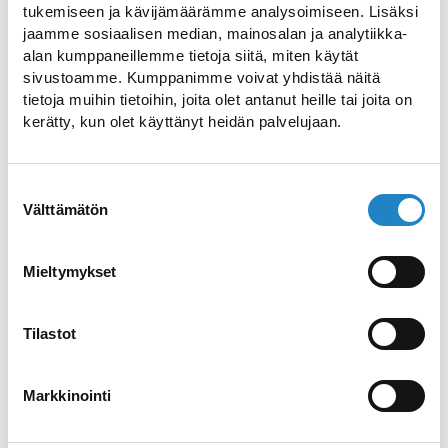
vinkit nettisivujen kääntämiseen ja
tukemiseen ja kävijämäärämme analysoimiseen. Lisäksi
hakukoneoptimointiin eri kielille.
jaamme sosiaalisen median, mainosalan ja analytiikka-
alan kumppaneillemme tietoja siitä, miten käytät
sivustoamme. Kumppanimme voivat yhdistää näitä
Digitaalinen asiakaspolku
tietoja muihin tietoihin, joita olet antanut heille tai joita on
kerätty, kun olet käyttänyt heidän palvelujaan.
Etelä-Karjalan
matkailuyrityksille
Suostumuksen
Haluatko laajentaa matkailuyrityksesi
Välttämätön
valinta
kansainvälisille markkinoille? Lue parhaat
vinkit nettisivujen kääntämiseen ja
Mieltymykset
hakukoneoptimointiin eri kielille.
Tilastot
Verkkokaupan perustaminen
– Hyödyt matkailuyritykselle
Markkinointi
Haluatko laajentaa matkailuyrityksesi