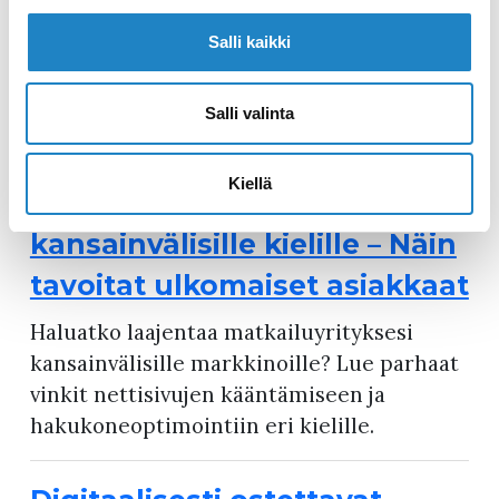
kansainvälisille markkinoille? Lue parhaat
Salli kaikki
vinkit nettisivujen kääntämiseen ja
hakukoneoptimointiin eri kielille.
Salli valinta
Vinkit nettisivujen
Kiellä
kääntämiseen
kansainvälisille kielille – Näin
tavoitat ulkomaiset asiakkaat
Haluatko laajentaa matkailuyrityksesi
kansainvälisille markkinoille? Lue parhaat
vinkit nettisivujen kääntämiseen ja
hakukoneoptimointiin eri kielille.