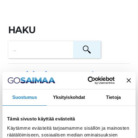
HAKU
Nettisivujen perusrakenne
matkailuyritykselle –
käyttäjäystävällisyys ja
Suostumus
Yksityiskohdat
Tietoja
vastuullisuus
Tämä sivusto käyttää evästeitä
Haluatko laajentaa matkailuyrityksesi
Käytämme evästeitä tarjoamamme sisällön ja mainosten
kansainvälisille markkinoille? Lue parhaat
räätälöimiseen, sosiaalisen median ominaisuuksien