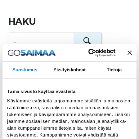
HAKU
Taiga Activities
Suostumus
Yksityiskohdat
Tietoja
Seikkailuja, elämyksiä, kokemuksia ja
muistoja tarjoileva yritys.
Tämä sivusto käyttää evästeitä
Käytämme evästeitä tarjoamamme sisällön ja mainosten
Valkoinen Kukka
räätälöimiseen, sosiaalisen median ominaisuuksien
tukemiseen ja kävijämäärämme analysoimiseen. Lisäksi
Ainutlaatuiset hyvinvointipalvelut
jaamme sosiaalisen median, mainosalan ja analytiikka-
alan kumppaneillemme tietoja siitä, miten käytät
sivustoamme. Kumppanimme voivat yhdistää näitä