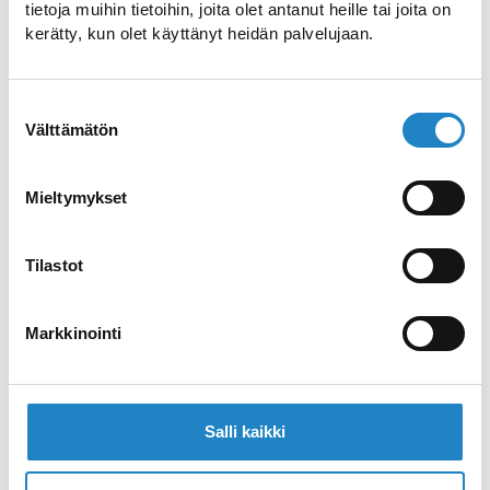
Angry Birds Activity Park
tietoja muihin tietoihin, joita olet antanut heille tai joita on
kerätty, kun olet käyttänyt heidän palvelujaan.
Hauskaa tekemistä kaikenikäisille
Suostumuksen
Kahvila Luovuus
Välttämätön
valinta
Tunnelmallinen vanhanajan kahvila
Mieltymykset
Lappeenrannan keskustassa
Tilastot
Kahvila Majurska
Tunnelmallinen vanhanajan kahvila
Markkinointi
Lappeenrannan linnoituksessa
Satamatie 6
Salli kaikki
Suomen parhaaksi valittu kahvila