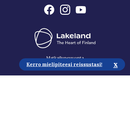
Matkailuneuvonta
x
Kerro mielipiteesi reissustasi!
Media
Vastuullisuus
Saavutettavuusseloste
Tietosuojaseloste
Tilaa uutiskirje