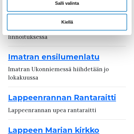
Salli valinta
Lappeenrannan linnoitus
Kiellä
Historian havinaa Lappeenrannan
linnoituksessa
Imatran ensilumenlatu
Imatran Ukonniemessä hiihdetään jo
lokakuussa
Lappeenrannan Rantaraitti
Lappeenrannan upea rantaraitti
Lappeen Marian kirkko