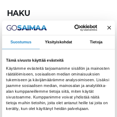
HAKU
Suostumus
Yksityiskohdat
Tietoja
Kolo-mökit
Tämä sivusto käyttää evästeitä
Majoituselämys keskellä kauneinta luontoa
Käytämme evästeitä tarjoamamme sisällön ja mainosten
räätälöimiseen, sosiaalisen median ominaisuuksien
Kägöne huvilat
tukemiseen ja kävijämäärämme analysoimiseen. Lisäksi
jaamme sosiaalisen median, mainosalan ja analytiikka-
Laadukkaat kaksikerroksiset huvilat
alan kumppaneillemme tietoja siitä, miten käytät
sivustoamme. Kumppanimme voivat yhdistää näitä
tietoja muihin tietoihin, joita olet antanut heille tai joita on
Imatran Kylpylän loma-
kerätty, kun olet käyttänyt heidän palvelujaan.